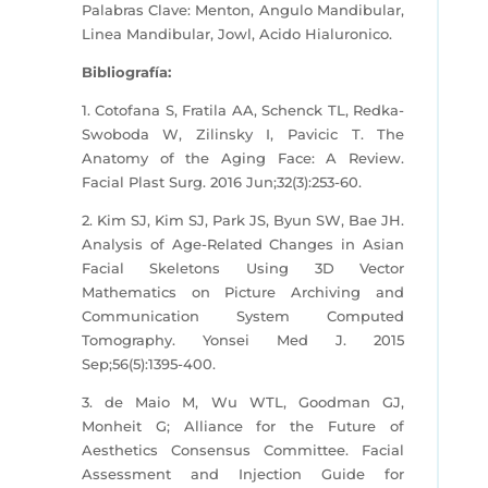
Palabras Clave: Menton, Angulo Mandibular,
Linea Mandibular, Jowl, Acido Hialuronico.
Bibliografía:
1. Cotofana S, Fratila AA, Schenck TL, Redka-
Swoboda W, Zilinsky I, Pavicic T. The
Anatomy of the Aging Face: A Review.
Facial Plast Surg. 2016 Jun;32(3):253-60.
2. Kim SJ, Kim SJ, Park JS, Byun SW, Bae JH.
Analysis of Age-Related Changes in Asian
Facial Skeletons Using 3D Vector
Mathematics on Picture Archiving and
Communication System Computed
Tomography. Yonsei Med J. 2015
Sep;56(5):1395-400.
3. de Maio M, Wu WTL, Goodman GJ,
Monheit G; Alliance for the Future of
Aesthetics Consensus Committee. Facial
Assessment and Injection Guide for