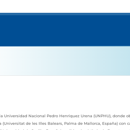
la Universidad Nacional Pedro Henriquez Urena (UNPHU), donde obt
 (Universitat de les Illes Balears, Palma de Mallorca, España) con c